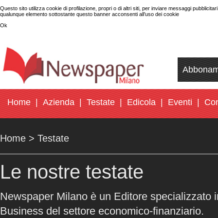
Questo sito utilizza cookie di profilazione, propri o di altri siti, per inviare messaggi pubblicit
qualunque elemento sottostante questo banner acconsenti all’uso dei cookie
Ok
Abbonam
Home
|
Azienda
|
Testate
|
Edicola
|
Eventi
|
Con
Home >
Testate
Le nostre testate
Newspaper Milano è un Editore specializzato i
Business del settore economico-finanziario.