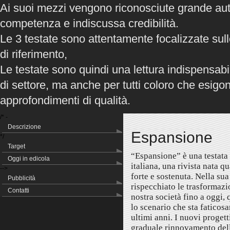
Ai suoi mezzi vengono riconosciute grande aut
competenza e indiscussa credibilità.
Le 3 testate sono attentamente focalizzate sull
di riferimento,
Le testate sono quindi una lettura indispensabil
di settore, ma anche per tutti coloro che esigo
approfondimenti di qualità.
/* -
Descrizione
Espansione
*/
Target
“Espansione” è una testata
Periodicità: Periodico
Periodicità: Periodico
Oggi in edicola
italiana, una rivista nata q
Prezzo: 5 €
Prezzo: 5 €
-->
forte e sostenuta. Nella s
Abbonamenti: Telefonare allo 0171 -
Abbonamenti: Telefonare allo 0171
Pubblicità
392211
rispecchiato le trasformazi
392211
Contatti
nostra società fino a oggi, 
BancaFinanza è il periodico di
In 24 anni di vita Il giornale delle
lo scenario che sta faticos
riferimento del settore creditizio e
Assicurazioni ha conquistato la
ultimi anni. I nuovi progett
finanziario destinato agli operatori di
leadership del settore grazie alla 
graduale rinnovamento dell