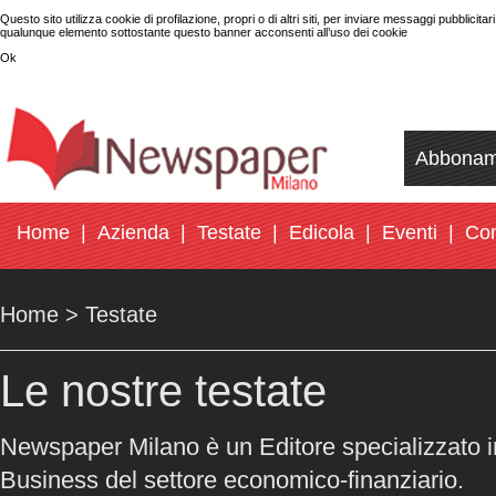
Questo sito utilizza cookie di profilazione, propri o di altri siti, per inviare messaggi pubblicit
qualunque elemento sottostante questo banner acconsenti all’uso dei cookie
Ok
Abbonam
Home
|
Azienda
|
Testate
|
Edicola
|
Eventi
|
Con
Home >
Testate
Le nostre testate
Newspaper Milano è un Editore specializzato i
Business del settore economico-finanziario.